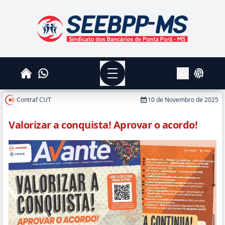
SEEBPPMS - Sindicato dos Bancários de Ponta Po
Menu
Whatsapp
Home
Login
Alterar Tema
Contraf CUT
10 de Novembro de 2025
Valorizar a conquista! Aprovar o acordo!