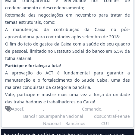
Maior transparência e efetividade nos comitês de
credenciamento e descredenciamento;
Retomada das negociações em novembro para tratar de
temas estruturais, como:
A manutenção da contribuição da Caixa no pós-
aposentadoria para contratados após setembro de 2018;
O fim do teto de gastos da Caixa com a saúde do seu quadro
de pessoal, limitado no Estatuto Social do banco em 6,5% da
folha salarial.
Participe e fortaleça a luta!
A aprovação do ACT é fundamental para garantir a
manutenção e o fortalecimento do Saúde Caixa, uma das
maiores conquistas da categoria bancária.
Vote, participe e mostre mais uma vez a força da unidade
das trabalhadoras e trabalhadores da Caixa!
Apcef
,
,
, Comando
,
,
Bancários
Campanha
Nacional dos
Contraf-
Fenae
Nacional
Bancários
CUT
Encontre mais notícias relacionadas com os assuntos