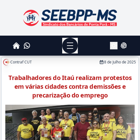
SEEBPPMS - Sindicato dos Bancários de Ponta Po
Menu
Whatsapp
Home
Login
Alterar Tema
Contraf CUT
8 de Julho de 2025
Trabalhadores do Itaú realizam protestos
em várias cidades contra demissões e
precarização do emprego