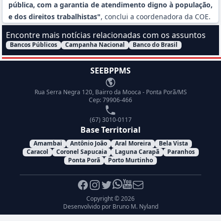
pública, com a garantia de atendimento digno à população,
e dos direitos trabalhistas"
, conclui a coordenadora da COE.
Encontre mais notícias relacionadas com os assuntos
Bancos Públicos
Campanha Nacional
Banco do Brasil
Filtrar Notícias pelo assunto:
SEEBPPMS
Endereço
Rua Serra Negra 120, Bairro da Mooca - Ponta Porã/MS
Cep: 79906-466
Telefone
(67) 3010-0117
Base Territorial
Amambai
Antônio João
Aral Moreira
Bela Vista
Caracol
Coronel Sapucaia
Laguna Carapã
Paranhos
Ponta Porã
Porto Murtinho
Facebook
Instagram
Twitter
Whatsapp
Youtube
E-mail
Copyright © 2026
Desenvolvido por
Bruno M. Nyland