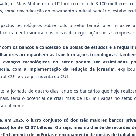
ado, o “Mais Mulheres na TI” formou cerca de 3.100 mulheres, co
, como reivindicação do movimento sindical bancário, estabelecid
pactos tecnológicos sobre todo o setor bancário é inclusive 
lo movimento sindical nas mesas de negociação com as empresas.
 com os bancos a concessão de bolsas de estudos e a requalific
alhadores acompanhem as transformações tecnológicas, tamb
 avanços tecnológicos no setor podem ser assimilados pos
goria, com a implementação da redução da jornada”
, explicou
raf-CUT e vice-presidenta da CUT.
te, a jornada de quatro dias, entre os bancários que hoje realiz
ais, teria o potencial de criar mais de 108 mil vagas no setor, 
 atualmente.
e, em 2025, o lucro conjunto só dos três maiores bancos priva
sco) foi de R$ 87 bilhões. Ou seja, mesmo diante de recordes d
 fechamento de agências e enxugamento de postos de trabalho. 