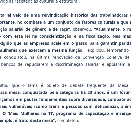
do às resistências cultural e estrutural.
sta lei veio de uma reivindicação histórica das trabalhadoras
ortante, no combate a um conjunto de fatores culturais e que 
ação salarial de gênero e de raça”
, observou.
“Atualmente, o m
o com esta lei na conscientização e na fiscalização. Nas me
gido que as empresas acelerem o passo para garantir parid
mulheres que exercem a mesma função"
, explicou, lembrando
ia conquistou, na última renovação da Convenção Coletiva de 
bancos de repudiarem a discriminação salarial e apoiarem a
saltou que o tema é objeto de debate frequente da Mesa
ssa mesa, conquistada pela categoria há 23 anos, é um fór
nçamos em pautas fundamentais sobre diversidade, combate ao 
ais vulneráveis (como trans e pessoas com deficiência), alé
al. O ‘Mais Mulheres na TI’, programa de capacitação e inserç
xemplo, é fruto desta mesa"
, completou.