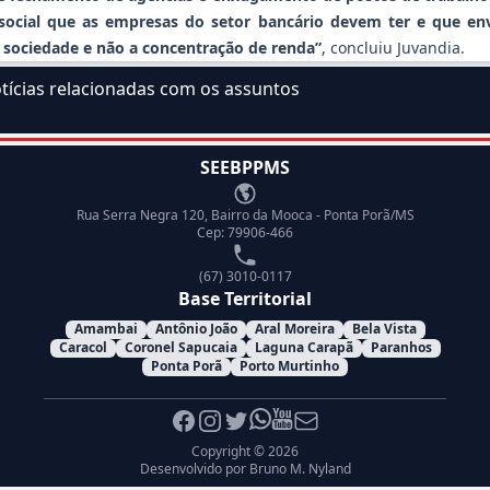
 social que as empresas do setor bancário devem ter e que env
 sociedade e não a concentração de renda”
, concluiu Juvandia.
tícias relacionadas com os assuntos
elo assunto:
SEEBPPMS
Endereço
Rua Serra Negra 120, Bairro da Mooca - Ponta Porã/MS
Cep: 79906-466
Telefone
(67) 3010-0117
Base Territorial
Amambai
Antônio João
Aral Moreira
Bela Vista
Caracol
Coronel Sapucaia
Laguna Carapã
Paranhos
Ponta Porã
Porto Murtinho
Facebook
Instagram
Twitter
Whatsapp
Youtube
E-mail
Copyright © 2026
Desenvolvido por
Bruno M. Nyland