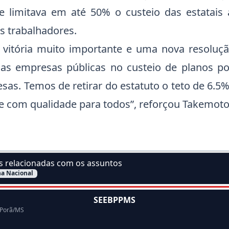
e limitava em até 50% o custeio das estatais
s trabalhadores.
 vitória muito importante e uma nova resoluç
das empresas públicas no custeio de planos p
as. Temos de retirar do estatuto o teto de 6.5
e com qualidade para todos”, reforçou Takemoto
as relacionadas com os assuntos
a Nacional
ssunto:
SEEBPPMS
 Porã/MS