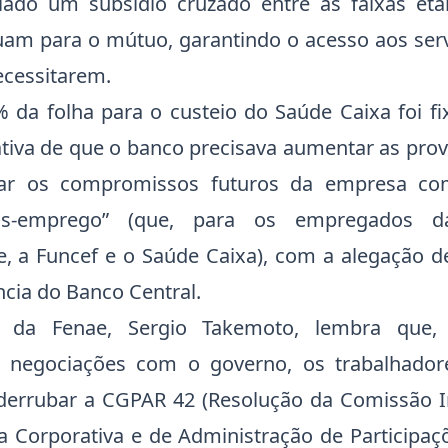
iado um subsídio cruzado entre as faixas etá
uam para o mútuo, garantindo o acesso aos ser
ecessitarem.
% da folha para o custeio do Saúde Caixa foi f
ativa de que o banco precisava aumentar as prov
ciar os compromissos futuros da empresa c
pós-emprego” (que, para os empregados d
e, a Funcef e o Saúde Caixa), com a alegação d
ncia do Banco Central.
e da Fenae, Sergio Takemoto, lembra que, 
e negociações com o governo, os trabalhadore
errubar a CGPAR 42 (Resolução da Comissão In
 Corporativa e de Administração de Participaçõ