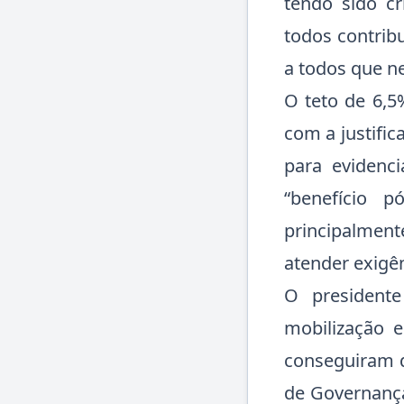
tendo sido cr
todos contrib
a todos que n
O teto de 6,5
com a justific
para eviden
“benefício 
principalment
atender exigê
O president
mobilização 
conseguiram d
de Governança