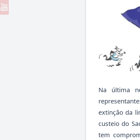
Na última ne
representant
extinção da l
custeio do Sa
tem comprome