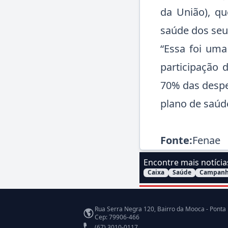
da União), qu
saúde dos seu
“Essa foi uma
participação 
70% das despes
plano de saúd
Fonte:
Fenae
Encontre mais notíci
Caixa
Saúde
Campanh
Filtrar Notícias pelo a
Endereço
Rua Serra Negra 120, Bairro da Mooca - Ponta
Cep: 79906-466
Telefone
(67) 3010-0117