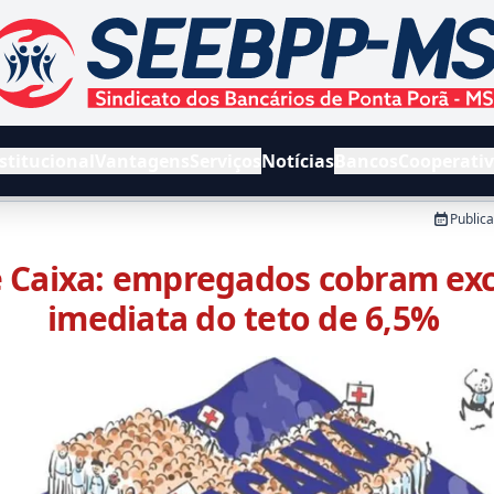
EEBPPMS - Sindicato dos Bancários de Ponta Porã e Região
stitucional
Vantagens
Serviços
Notícias
Bancos
Cooperati
Public
 Caixa: empregados cobram ex
imediata do teto de 6,5%