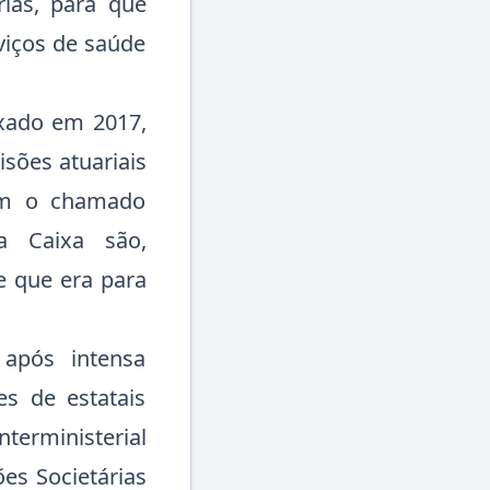
rias, para que
viços de saúde
ixado em 2017,
isões atuariais
om o chamado
a Caixa são,
e que era para
após intensa
s de estatais
terministerial
es Societárias