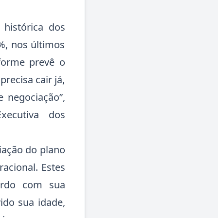
histórica dos
%, nos últimos
forme prevê o
recisa cair já,
 negociação”,
xecutiva dos
iação do plano
acional. Estes
ordo com sua
ido sua idade,