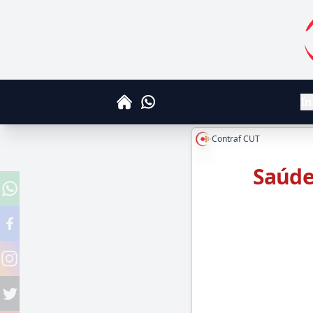
S
In
Whatsapp
Home
Contraf CUT
Saúde