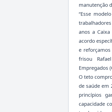
manutenção do
“Esse modelo
trabalhadores
anos a Caixa
acordo específ
e reforçamos
frisou Rafa
Empregados (C
O teto compro
de saúde em 2
princípios 
capacidade co