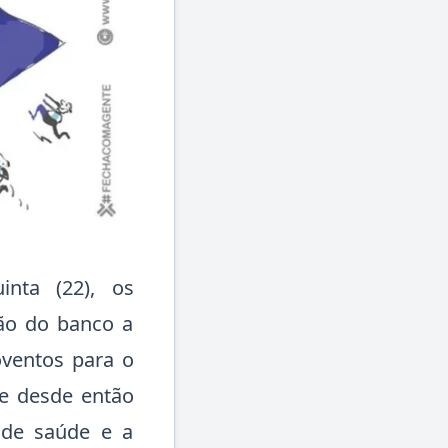
inta (22), os
ão do banco a
oventos para o
 e desde então
 de saúde e a