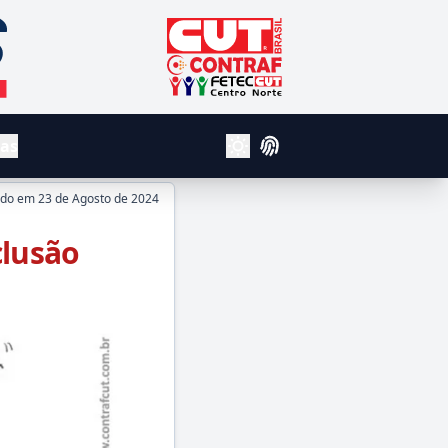
CUT - Central Unica dos Trabalhador
Contraf
Fetec Centro Norte
vas
Login
Alterar Tema Claro e Escuro
ado em
23 de Agosto de 2024
clusão