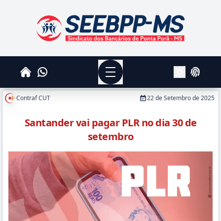
SEEBPPMS - Sindicato dos Bancários de Ponta Po
Menu
Whatsapp
Home
Login
Alterar Tema
Contraf CUT
22 de Setembro de 2025
Santander vai pagar PLR no dia 30 de
setembro