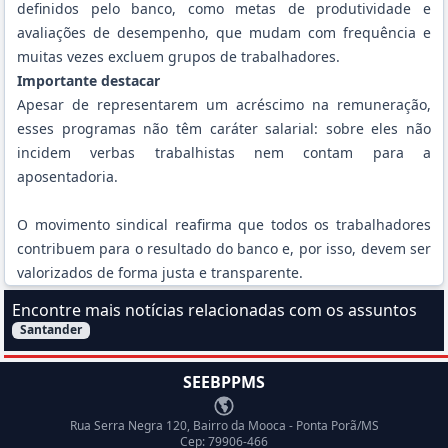
definidos pelo banco, como metas de produtividade e
avaliações de desempenho, que mudam com frequência e
muitas vezes excluem grupos de trabalhadores.
Importante destacar
Apesar de representarem um acréscimo na remuneração,
esses programas não têm caráter salarial: sobre eles não
incidem verbas trabalhistas nem contam para a
aposentadoria.
O movimento sindical reafirma que todos os trabalhadores
contribuem para o resultado do banco e, por isso, devem ser
valorizados de forma justa e transparente.
Encontre mais notícias relacionadas com os assuntos
Santander
Filtrar Notícias pelo assunto:
SEEBPPMS
Endereço
Rua Serra Negra 120, Bairro da Mooca - Ponta Porã/MS
Cep: 79906-466