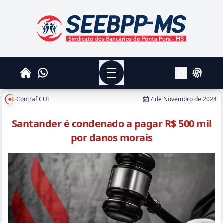
SEEBPPMS - Sindicato dos Bancários de Ponta Po
Menu
Whatsapp
Home
Login
Alterar Tema
Contraf CUT
7 de Novembro de 2024
Santander é condenado a pagar R$ 500 mil
por danos morais