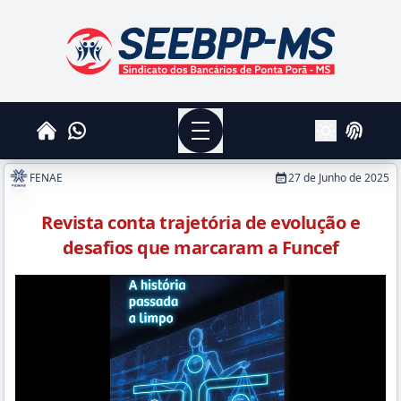
SEEBPPMS - Sindicato dos Bancários de Ponta Po
Menu
Whatsapp
Home
Login
Alterar Tema
FENAE
27 de Junho de 2025
Revista conta trajetória de evolução e
desafios que marcaram a Funcef