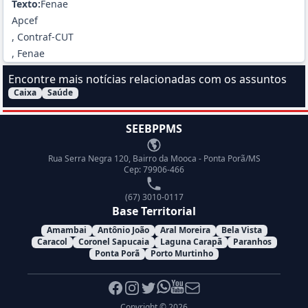
Texto:
Fenae
Apcef
, Contraf-CUT
, Fenae
Encontre mais notícias relacionadas com os assuntos
Caixa
Saúde
Filtrar Notícias pelo assunto:
SEEBPPMS
Endereço
Rua Serra Negra 120, Bairro da Mooca - Ponta Porã/MS
Cep: 79906-466
Telefone
(67) 3010-0117
Base Territorial
Amambai
Antônio João
Aral Moreira
Bela Vista
Caracol
Coronel Sapucaia
Laguna Carapã
Paranhos
Ponta Porã
Porto Murtinho
Facebook
Instagram
Twitter
Whatsapp
Youtube
E-mail
Copyright © 2026