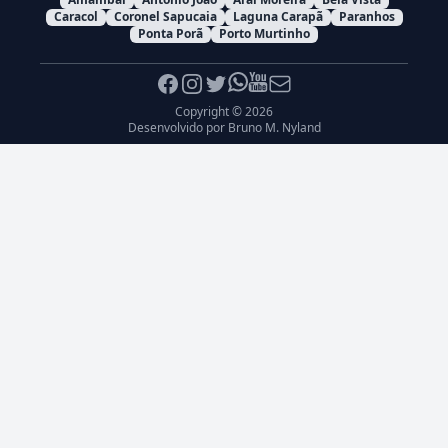
Caracol
Coronel Sapucaia
Laguna Carapã
Paranhos
Ponta Porã
Porto Murtinho
Facebook
Instagram
Twitter
Whatsapp
Youtube
E-mail
Copyright © 2026
Desenvolvido por
Bruno M. Nyland