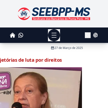
SEEBPPMS - Sindicato dos Bancários de Ponta Po
Menu
Whatsapp
Home
Login
Alterar Tema
27 de Março de 2025
etórias de luta por direitos