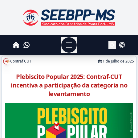
SEEBPPMS - Sindicato dos Bancários de Ponta Po
Menu
Whatsapp
Home
Login
Alterar Tema
Contraf CUT
1 de Julho de 2025
Plebiscito Popular 2025: Contraf-CUT
incentiva a participação da categoria no
levantamento