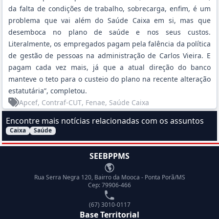
da falta de condições de trabalho, sobrecarga, enfim, é um
problema que vai além do Saúde Caixa em si, mas que
desemboca no plano de saúde e nos seus custos.
Literalmente, os empregados pagam pela falência da política
de gestão de pessoas na administração de Carlos Vieira. E
pagam cada vez mais, já que a atual direção do banco
manteve o teto para o custeio do plano na recente alteração
estatutária”, completou.
Apcef
, Contraf-CUT
, Fenae
, Saúde Caixa
Encontre mais notícias relacionadas com os assuntos
Caixa
Saúde
Filtrar Notícias pelo assunto:
SEEBPPMS
Endereço
Rua Serra Negra 120, Bairro da Mooca - Ponta Porã/MS
Cep: 79906-466
Telefone
(67) 3010-0117
Base Territorial