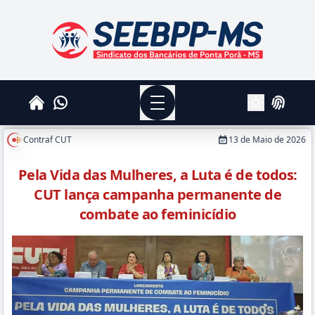
SEEBPPMS - Sindicato dos Bancários de Ponta Po
Menu
Whatsapp
Home
Login
Alterar Tema
Contraf CUT
13 de Maio de 2026
Pela Vida das Mulheres, a Luta é de todos:
CUT lança campanha permanente de
combate ao feminicídio