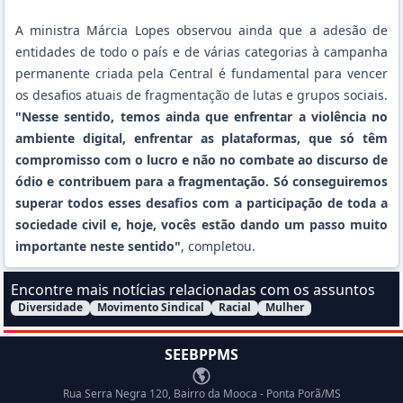
A ministra Márcia Lopes observou ainda que a adesão de
entidades de todo o país e de várias categorias à campanha
permanente criada pela Central é fundamental para vencer
os desafios atuais de fragmentação de lutas e grupos sociais.
"Nesse sentido, temos ainda que enfrentar a violência no
ambiente digital, enfrentar as plataformas, que só têm
compromisso com o lucro e não no combate ao discurso de
ódio e contribuem para a fragmentação. Só conseguiremos
superar todos esses desafios com a participação de toda a
sociedade civil e, hoje, vocês estão dando um passo muito
importante neste sentido"
, completou.
Encontre mais notícias relacionadas com os assuntos
Diversidade
Movimento Sindical
Racial
Mulher
Filtrar Notícias pelo assunto:
SEEBPPMS
Endereço
Rua Serra Negra 120, Bairro da Mooca - Ponta Porã/MS