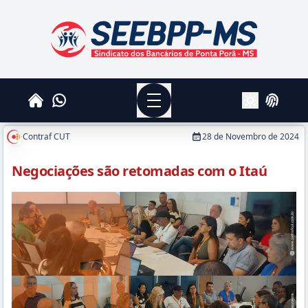
SEEBPPMS - Sindicato dos Bancários de Ponta Po
Menu
Whatsapp
Home
Login
Alterar Tema
Contraf CUT
28 de Novembro de 2024
Negociações são retomadas com o Itaú