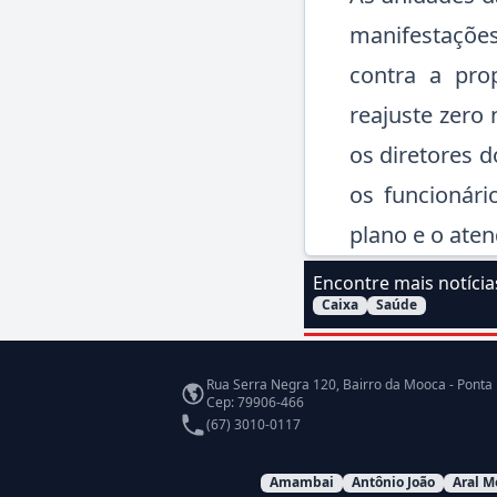
manifestações
contra a pro
reajuste zero
os diretores 
os funcionár
plano e o aten
Encontre mais notíci
Caixa
Saúde
Filtrar Notícias pelo a
Endereço
Rua Serra Negra 120, Bairro da Mooca - Ponta
Cep: 79906-466
Telefone
(67) 3010-0117
Amambai
Antônio João
Aral M