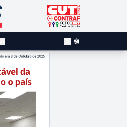
CUT - Central Unica dos Trabalhador
Contraf
Fetec Centro Norte
vas
Login
Alterar Tema Claro e Escuro
ado em
8 de Outubro de 2025
tável da
o o país