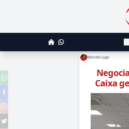
S
In
Whatsapp
Home
Marcelo Lugo
Negocia
Caixa ge