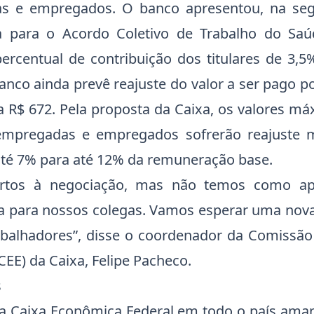
s e empregados. O banco apresentou, na segun
 para o Acordo Coletivo de Trabalho do Sa
rcentual de contribuição dos titulares de 3,5
anco ainda prevê reajuste do valor a ser pago p
a R$ 672. Pela proposta da Caixa, os valores m
empregadas e empregados sofrerão reajuste 
té 7% para até 12% da remuneração base.
ertos à negociação, mas não temos como ap
a para nossos colegas. Vamos esperar uma nov
rabalhadores”, disse o coordenador da Comissão
EE) da Caixa, Felipe Pacheco.
s
da Caixa Econômica Federal em todo o país am