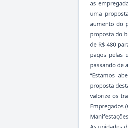
as empregada
uma proposta
aumento do pe
proposta do b
de R$ 480 par
pagos pelas 
passando de a
“Estamos ab
proposta dest
valorize os t
Empregados (C
Manifestaçõe
As unidades 