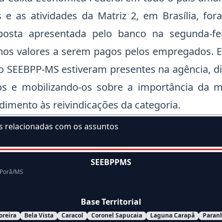
 e as atividades da Matriz 2, em Brasília, for
posta apresentada pelo banco na segunda-fe
 nos valores a serem pagos pelos empregados. 
do SEEBPP-MS estiveram presentes na agência, 
ios e mobilizando-os sobre a importância da 
dimento às reivindicações da categoria.
as relacionadas com os assuntos
ssunto:
SEEBPPMS
 Porã/MS
Base Territorial
oreira
Bela Vista
Caracol
Coronel Sapucaia
Laguna Carapã
Paran