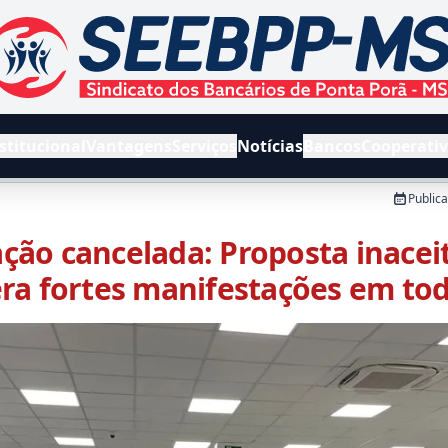
EEBPPMS - Sindicato dos Bancários de Ponta Porã e Região
stitucional
Vantagens
Serviços
Notícias
Bancos
Cooperati
Public
ção cancelada: Proposta inacei
ra fortes manifestações em tod