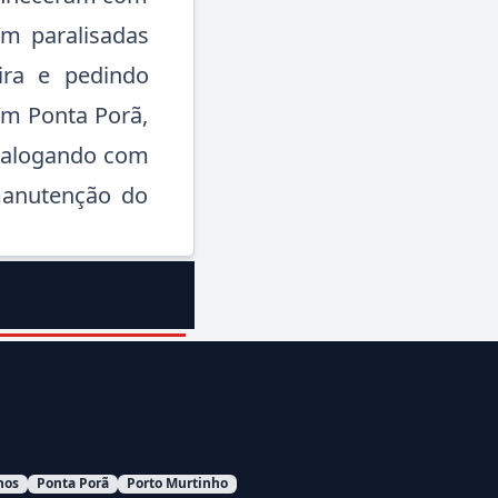
am paralisadas
ira e pedindo
Em Ponta Porã,
dialogando com
manutenção do
hos
Ponta Porã
Porto Murtinho