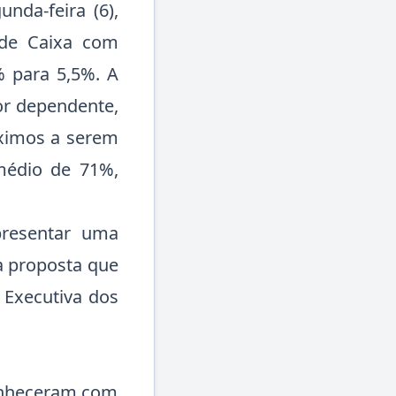
da-feira (6),
úde Caixa com
% para 5,5%. A
or dependente,
áximos a serem
médio de 71%,
resentar uma
a proposta que
 Executiva dos
anheceram com