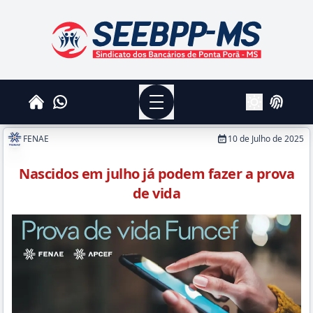
SEEBPPMS - Sindicato dos Bancários de Ponta Po
Menu
Whatsapp
Home
Login
Alterar Tema
FENAE
10 de Julho de 2025
Nascidos em julho já podem fazer a prova
de vida