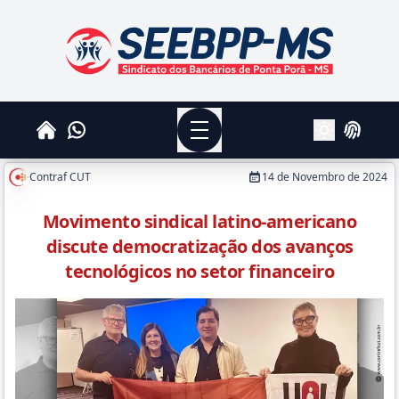
SEEBPPMS - Sindicato dos Bancários de Ponta Po
Menu
Whatsapp
Home
Login
Alterar Tema
Contraf CUT
14 de Novembro de 2024
Movimento sindical latino-americano
discute democratização dos avanços
tecnológicos no setor financeiro