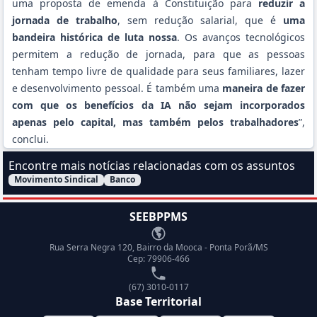
uma proposta de emenda à Constituição para
reduzir a
jornada de trabalho
, sem redução salarial, que é
uma
bandeira histórica de luta nossa
. Os avanços tecnológicos
permitem a redução de jornada, para que as pessoas
tenham tempo livre de qualidade para seus familiares, lazer
e desenvolvimento pessoal. É também uma
maneira de fazer
com que os benefícios da IA não sejam incorporados
apenas pelo capital, mas também pelos trabalhadores
”,
conclui.
Encontre mais notícias relacionadas com os assuntos
Movimento Sindical
Banco
Filtrar Notícias pelo assunto:
SEEBPPMS
Endereço
Rua Serra Negra 120, Bairro da Mooca - Ponta Porã/MS
Cep: 79906-466
Telefone
(67) 3010-0117
Base Territorial