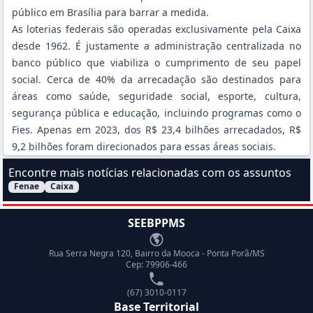
público em Brasília para barrar a medida.
As loterias federais são operadas exclusivamente pela Caixa
desde 1962. É justamente a administração centralizada no
banco público que viabiliza o cumprimento de seu papel
social. Cerca de 40% da arrecadação são destinados para
áreas como saúde, seguridade social, esporte, cultura,
segurança pública e educação, incluindo programas como o
Fies. Apenas em 2023, dos R$ 23,4 bilhões arrecadados, R$
9,2 bilhões foram direcionados para essas áreas sociais.
Encontre mais notícias relacionadas com os assuntos
Fenae
Caixa
Filtrar Notícias pelo assunto:
SEEBPPMS
Endereço
Rua Serra Negra 120, Bairro da Mooca - Ponta Porã/MS
Cep: 79906-466
Telefone
(67) 3010-0117
Base Territorial