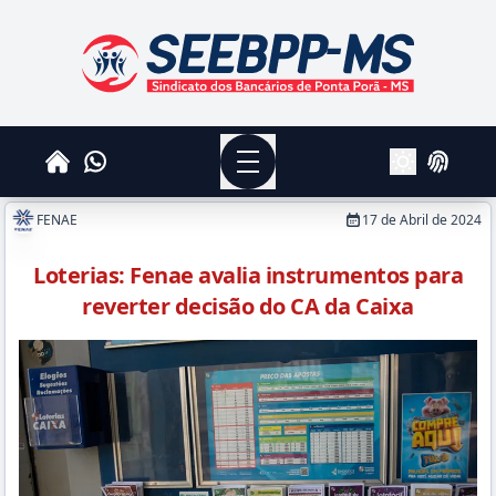
SEEBPPMS - Sindicato dos Bancários de Ponta Po
Menu
Whatsapp
Home
Login
Alterar Tema
FENAE
17 de Abril de 2024
Loterias: Fenae avalia instrumentos para
reverter decisão do CA da Caixa