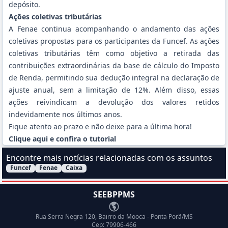
depósito.
Ações coletivas tributárias
A Fenae continua acompanhando o andamento das ações
coletivas propostas para os participantes da Funcef. As ações
coletivas tributárias têm como objetivo a retirada das
contribuições extraordinárias da base de cálculo do Imposto
de Renda, permitindo sua dedução integral na declaração de
ajuste anual, sem a limitação de 12%. Além disso, essas
ações reivindicam a devolução dos valores retidos
indevidamente nos últimos anos.
Fique atento ao prazo e não deixe para a última hora!
Clique aqui e confira o tutorial
Encontre mais notícias relacionadas com os assuntos
Funcef
Fenae
Caixa
Filtrar Notícias pelo assunto:
SEEBPPMS
Endereço
Rua Serra Negra 120, Bairro da Mooca - Ponta Porã/MS
Cep: 79906-466