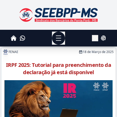
SEEBPPMS - Sindicato dos Bancários de Ponta Po
Menu
Whatsapp
Home
Login
Alterar Tema
FENAE
18 de Março de 2025
IRPF 2025: Tutorial para preenchimento da
declaração já está disponível