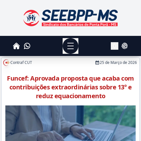
SEEBPPMS - Sindicato dos Bancários de Ponta Po
Menu
Whatsapp
Home
Login
Alterar Tema
Contraf CUT
25 de Março de 2026
Funcef: Aprovada proposta que acaba com
contribuições extraordinárias sobre 13º e
reduz equacionamento