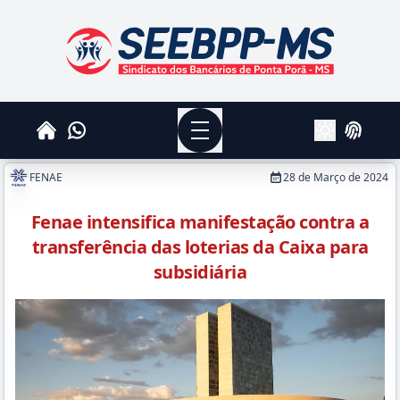
SEEBPPMS - Sindicato dos Bancários de Ponta Po
Menu
Whatsapp
Home
Login
Alterar Tema
FENAE
28 de Março de 2024
Fenae intensifica manifestação contra a
transferência das loterias da Caixa para
subsidiária