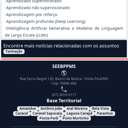
-Aprendizado supervisionado
-Aprendizado não supervisionado
-Aprendizagem por reforço
-Aprendizagem profunda (Deep Learning)
-Inteligência Artificial Generativa e Modelos de Linguagem
de Larga Escala (LLMs)
Encontre mais notícias relacionadas com os assuntos
Formação
Filtrar Notícias pelo assunto:
SEEBPPMS
Endereço
Rua Serra Negra 120, Bairro da Mooca - Ponta Porã/MS
Cep: 79906-466
Telefone
(67) 3010-0117
Base Territorial
Amambai
Antônio João
Aral Moreira
Bela Vista
Caracol
Coronel Sapucaia
Laguna Carapã
Paranhos
Ponta Porã
Porto Murtinho