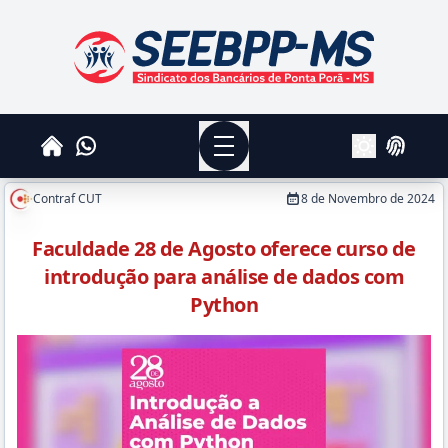
SEEBPPMS - Sindicato dos Bancários de Ponta Po
Menu
Whatsapp
Home
Login
Alterar Tema
Contraf CUT
8 de Novembro de 2024
Faculdade 28 de Agosto oferece curso de
introdução para análise de dados com
Python