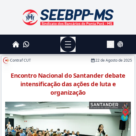
SEEBPPMS - Sindicato dos Bancários de Ponta Po
Menu
Whatsapp
Home
Login
Alterar Tema
Contraf CUT
22 de Agosto de 2025
Encontro Nacional do Santander debate
intensificação das ações de luta e
organização