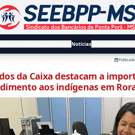
EEBPPMS - Sindicato dos Bancários de Ponta Porã e Região
stitucional
Vantagens
Serviços
Notícias
Bancos
Cooperati
Publicad
os da Caixa destacam a import
dimento aos indígenas em Ror