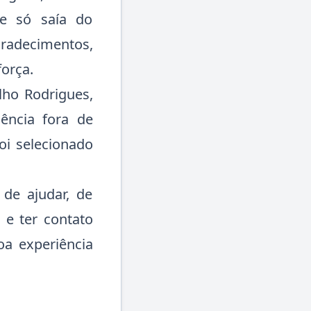
e só saía do
radecimentos,
força.
lho Rodrigues,
iência fora de
oi selecionado
 de ajudar, de
 e ter contato
oa experiência