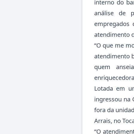
interno do ba
análise de p
empregados d
atendimento d
“O que me mot
atendimento b
quem anseia
enriquecedora”
Lotada em um
ingressou na C
fora da unida
Arrais, no Toc
“O atendiment