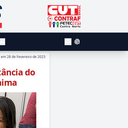
CUT - Central Unica dos Trabalhador
Contraf
Fetec Centro Norte
vas
Login
Alterar Tema Claro e Escuro
o em
28 de Fevereiro de 2023
ância do
aima