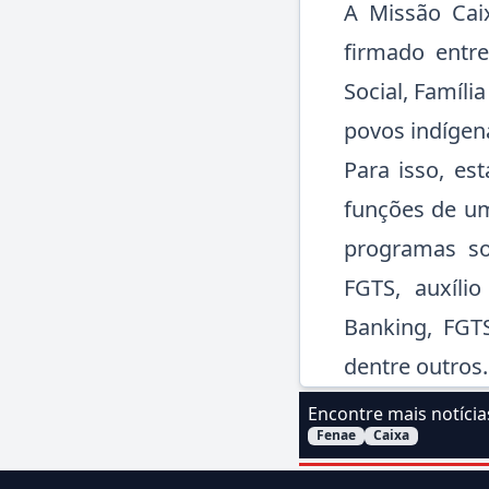
A Missão Cai
firmado entr
Social, Famíl
povos indígen
Para isso, es
funções de um
programas soc
FGTS, auxílio
Banking, FGT
dentre outros.
Encontre mais notíci
Fenae
Caixa
Filtrar Notícias pelo a