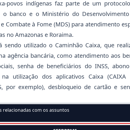
xa-povos indígenas faz parte de um protocolo
e o banco e o Ministério do Desenvolvimento 
ia e Combate à Fome (MDS) para atendimento esp
as no Amazonas e Roraima.
tá sendo utilizado o Caminhão Caixa, que rea
a agência bancária, como atendimento aos ben
iais, senha de beneficiários do INSS, abono s
 na utilização dos aplicativos Caixa (CAIXA
S, por exemplo), desbloqueio de cartão e sen
as relacionadas com os assuntos
ssunto: