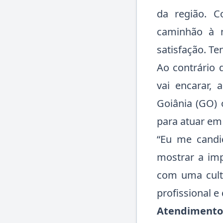
da região. 
caminhão à n
satisfação. Te
Ao contrário 
vai encarar, 
Goiânia (GO) 
para atuar em
“Eu me candid
mostrar a imp
com uma cultu
profissional e 
Atendimento