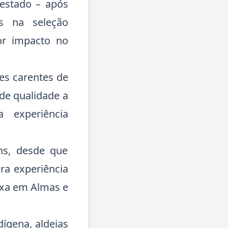
 estado – após
os na seleção
or impacto no
es carentes de
de qualidade a
 experiência
ns, desde que
ira experiência
ixa em Almas e
ígena, aldeias