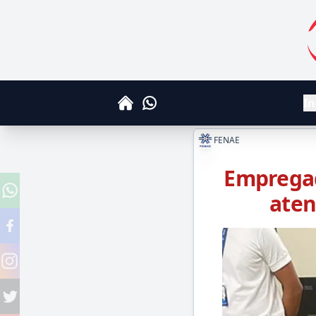
S
In
Whatsapp
Home
FENAE
Empregad
aten