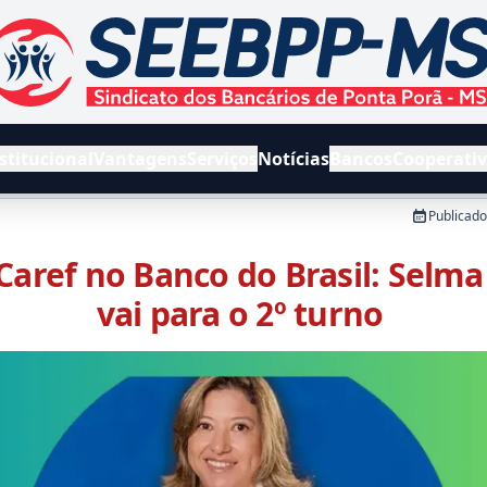
EEBPPMS - Sindicato dos Bancários de Ponta Porã e Região
stitucional
Vantagens
Serviços
Notícias
Bancos
Cooperati
Publicad
 Caref no Banco do Brasil: Selma
vai para o 2º turno