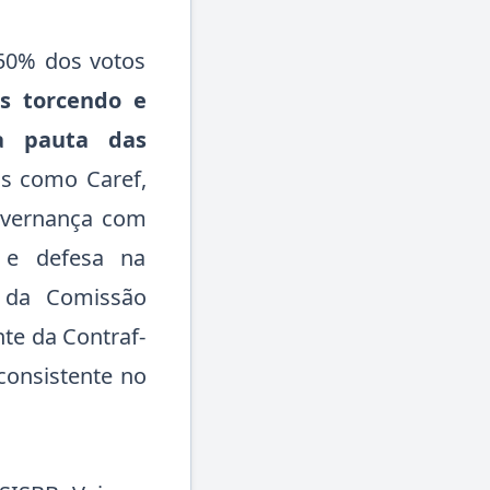
50% dos votos
s torcendo e
a pauta das
as como Caref,
governança com
) e defesa na
a da Comissão
te da Contraf-
consistente no