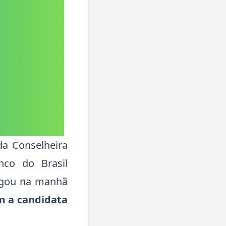
da Conselheira
nco do Brasil
ulgou na manhã
om a candidata