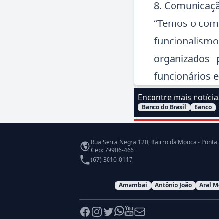
8. Comunicaç
“Temos o com
funcionalismo,
organizados p
funcionários e
Encontre mais notíci
Banco do Brasil
Banco
Filtrar Notícias pelo a
Endereço
Rua Serra Negra 120, Bairro da Mooca - Ponta
Cep: 79906-466
Telefone
(67) 3010-0117
Amambai
Antônio João
Aral M
Facebook
Instagram
Twitter
Whatsapp
Youtube
E-mail