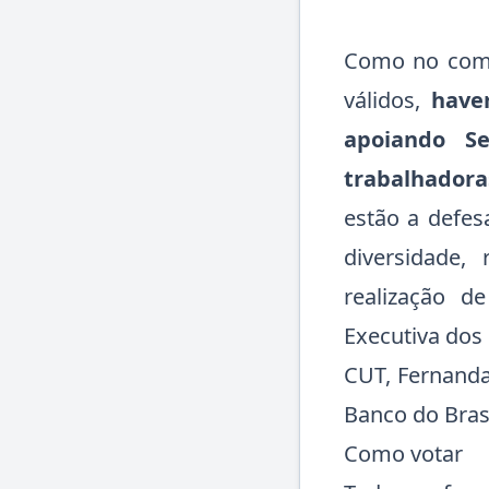
Como no comp
válidos,
have
apoiando S
trabalhadora
estão a defes
diversidade,
realização d
Executiva dos
CUT, Fernanda
Banco do Brasi
Como votar