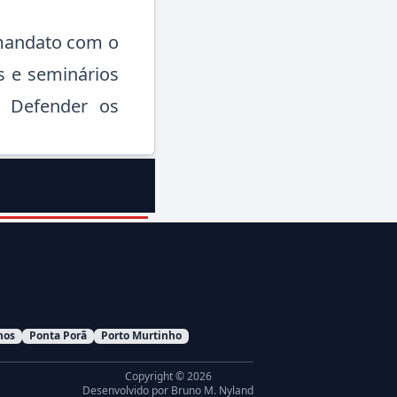
mandato com o
as e seminários
s. Defender os
hos
Ponta Porã
Porto Murtinho
Copyright © 2026
Desenvolvido por
Bruno M. Nyland