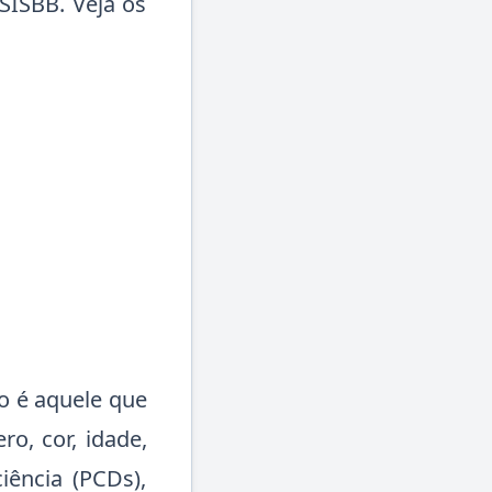
 SISBB. Veja os
o é aquele que
o, cor, idade,
iência (PCDs),