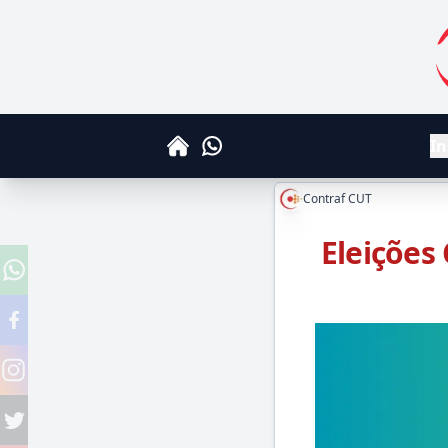
S
In
Whatsapp
Home
Contraf CUT
Eleições