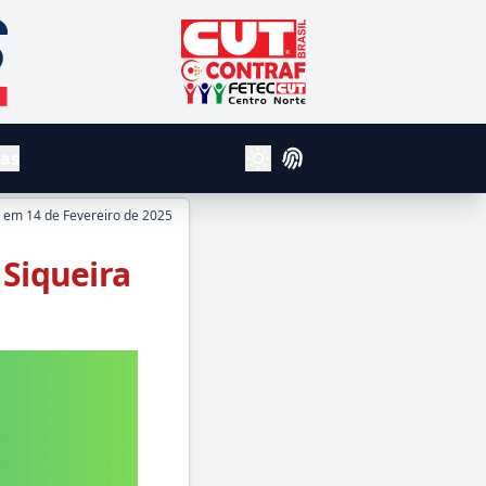
CUT - Central Unica dos Trabalhador
Contraf
Fetec Centro Norte
vas
Login
Alterar Tema Claro e Escuro
o em
14 de Fevereiro de 2025
 Siqueira