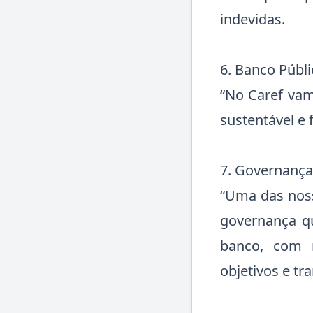
indevidas.
6. Banco Públi
“No Caref vam
sustentável e 
7. Governança
“Uma das noss
governança qu
banco, com m
objetivos e tr