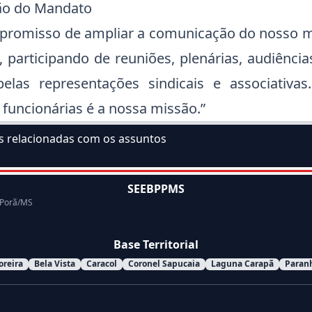
ão do Mandato
promisso de ampliar a comunicação do nosso 
 participando de reuniões, plenárias, audiênci
elas representações sindicais e associativa
 funcionárias é a nossa missão.”
as relacionadas com os assuntos
ssunto:
SEEBPPMS
 Porã/MS
Base Territorial
oreira
Bela Vista
Caracol
Coronel Sapucaia
Laguna Carapã
Paran