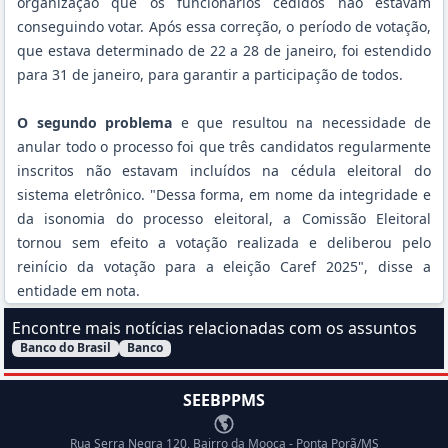
organização que os funcionários cedidos não estavam
conseguindo votar. Após essa correção, o período de votação,
que estava determinado de 22 a 28 de janeiro, foi estendido
para 31 de janeiro, para garantir a participação de todos.
O segundo problema
e que resultou na necessidade de
anular todo o processo foi que três candidatos regularmente
inscritos não estavam incluídos na cédula eleitoral do
sistema eletrônico. "Dessa forma, em nome da integridade e
da isonomia do processo eleitoral, a Comissão Eleitoral
tornou sem efeito a votação realizada e deliberou pelo
reinício da votação para a eleição Caref 2025", disse a
entidade em nota.
Encontre mais notícias relacionadas com os assuntos
Banco do Brasil
Banco
Filtrar Notícias pelo assunto:
SEEBPPMS
Endereço
Rua Serra Negra 120, Bairro da Mooca - Ponta Porã/MS