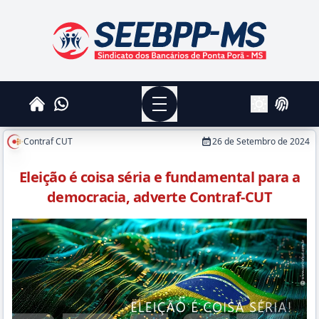
SEEBPPMS - Sindicato dos Bancários de Ponta Po
Menu
Whatsapp
Home
Login
Alterar Tema
Contraf CUT
26 de Setembro de 2024
Eleição é coisa séria e fundamental para a
democracia, adverte Contraf-CUT