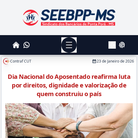
SEEBPPMS - Sindicato dos Bancários de Ponta Po
Menu
Whatsapp
Home
Login
Alterar Tema
Contraf CUT
23 de Janeiro de 2026
Dia Nacional do Aposentado reafirma luta
por direitos, dignidade e valorização de
quem construiu o país