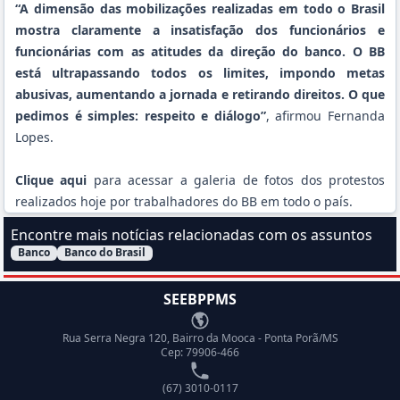
“A dimensão das mobilizações realizadas em todo o Brasil
mostra claramente a insatisfação dos funcionários e
funcionárias com as atitudes da direção do banco. O BB
está ultrapassando todos os limites, impondo metas
abusivas, aumentando a jornada e retirando direitos. O que
pedimos é simples: respeito e diálogo”
, afirmou Fernanda
Lopes.
Clique aqui
para acessar a galeria de fotos dos protestos
realizados hoje por trabalhadores do BB em todo o país.
Encontre mais notícias relacionadas com os assuntos
Banco
Banco do Brasil
Filtrar Notícias pelo assunto:
SEEBPPMS
Endereço
Rua Serra Negra 120, Bairro da Mooca - Ponta Porã/MS
Cep: 79906-466
Telefone
(67) 3010-0117