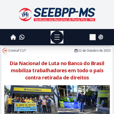
SEEBPPMS - Sindicato dos Bancários de Ponta Po
Menu
Whatsapp
Home
Login
Alterar Tema
Contraf CUT
22 de Outubro de 2025
Dia Nacional de Luta no Banco do Brasil
mobiliza trabalhadores em todo o país
contra retirada de direitos