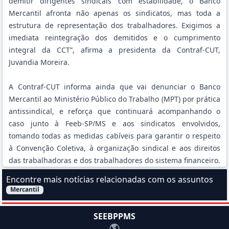
demitir dirigentes sindicais com estabilidade, o Banco
Mercantil afronta não apenas os sindicatos, mas toda a
estrutura de representação dos trabalhadores. Exigimos a
imediata reintegração dos demitidos e o cumprimento
integral da CCT”, afirma a presidenta da Contraf-CUT,
Juvandia Moreira.
A Contraf-CUT informa ainda que vai denunciar o Banco
Mercantil ao Ministério Público do Trabalho (MPT) por prática
antissindical, e reforça que continuará acompanhando o
caso junto à Feeb-SP/MS e aos sindicatos envolvidos,
tomando todas as medidas cabíveis para garantir o respeito
à Convenção Coletiva, à organização sindical e aos direitos
das trabalhadoras e dos trabalhadores do sistema financeiro.
Encontre mais notícias relacionadas com os assuntos
Mercantil
Filtrar Notícias pelo assunto:
SEEBPPMS