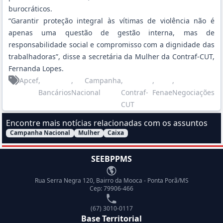
burocráticos.
“Garantir proteção integral às vítimas de violência não é
apenas uma questão de gestão interna, mas de
responsabilidade social e compromisso com a dignidade das
trabalhadoras”, disse a secretária da Mulher da Contraf-CUT,
Fernanda Lopes.
Apcef
,
, Campanha
,
,
,
Bancários
Nacional
Contraf-
Fenae
Negociações
CUT
Encontre mais notícias relacionadas com os assuntos
Campanha Nacional
Mulher
Caixa
Filtrar Notícias pelo assunto:
SEEBPPMS
Endereço
Rua Serra Negra 120, Bairro da Mooca - Ponta Porã/MS
Cep: 79906-466
Telefone
(67) 3010-0117
Base Territorial