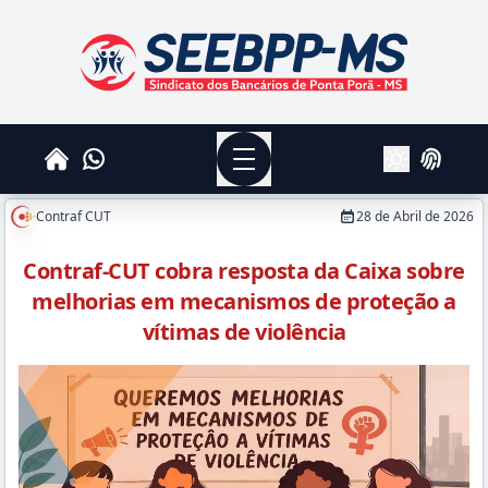
SEEBPPMS - Sindicato dos Bancários de Ponta Po
Menu
Whatsapp
Home
Login
Alterar Tema
Contraf CUT
28 de Abril de 2026
Contraf-CUT cobra resposta da Caixa sobre
melhorias em mecanismos de proteção a
vítimas de violência