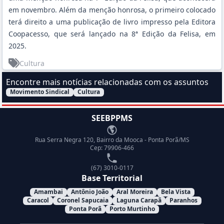
em novembro. Além da menção honrosa, o primeiro colocado
terá direito a uma publicação de livro impresso pela Editora
Coopacesso, que será lançado na 8ª Edição da Felisa, em
2025.
Cultura
Encontre mais notícias relacionadas com os assuntos
Movimento Sindical
Cultura
Filtrar Notícias pelo assunto:
SEEBPPMS
Endereço
Rua Serra Negra 120, Bairro da Mooca - Ponta Porã/MS
Cep: 79906-466
Telefone
(67) 3010-0117
Base Territorial
Amambai
Antônio João
Aral Moreira
Bela Vista
Caracol
Coronel Sapucaia
Laguna Carapã
Paranhos
Ponta Porã
Porto Murtinho