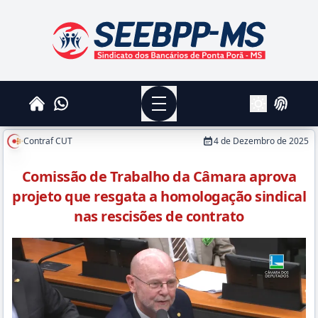
SEEBPPMS - Sindicato dos Bancários de Ponta Po
Menu
Whatsapp
Home
Login
Alterar Tema
Contraf CUT
4 de Dezembro de 2025
Comissão de Trabalho da Câmara aprova
projeto que resgata a homologação sindical
nas rescisões de contrato