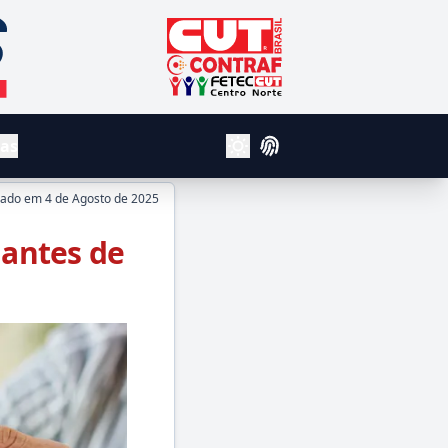
CUT - Central Unica dos Trabalhador
Contraf
Fetec Centro Norte
vas
Login
Alterar Tema Claro e Escuro
cado em
4 de Agosto de 2025
iantes de