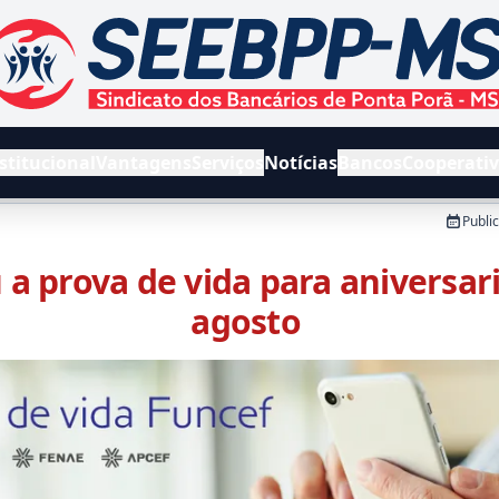
EEBPPMS - Sindicato dos Bancários de Ponta Porã e Região
stitucional
Vantagens
Serviços
Notícias
Bancos
Cooperati
Publi
a prova de vida para aniversar
agosto