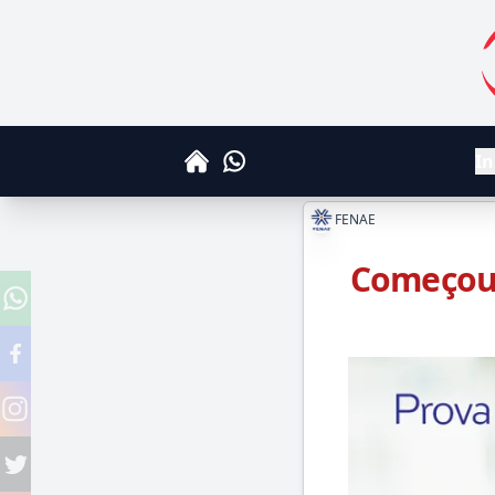
S
In
Whatsapp
Home
FENAE
Começou 