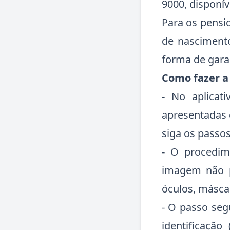
9000, disponív
Para os pensio
de nascimento
forma de gara
Como fazer a 
- No aplicat
apresentadas e
siga os passos
- O procedime
imagem não p
óculos, másca
- O passo seg
identificação