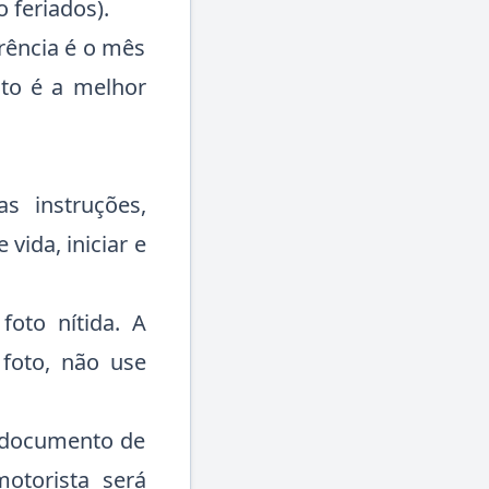
 feriados).
erência é o mês
nto é a melhor
s instruções,
vida, iniciar e
foto nítida. A
foto, não use
o documento de
motorista será