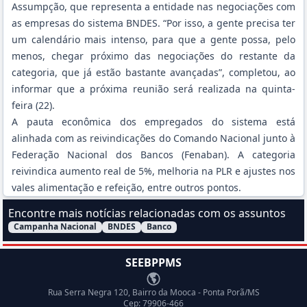
Assumpção, que representa a entidade nas negociações com
as empresas do sistema BNDES. “Por isso, a gente precisa ter
um calendário mais intenso, para que a gente possa, pelo
menos, chegar próximo das negociações do restante da
categoria, que já estão bastante avançadas”, completou, ao
informar que a próxima reunião será realizada na quinta-
feira (22).
A pauta econômica dos empregados do sistema está
alinhada com as
reivindicações do Comando Nacional junto à
Federação Nacional dos Bancos (Fenaban)
. A categoria
reivindica aumento real de 5%, melhoria na PLR e ajustes nos
vales alimentação e refeição, entre outros pontos.
Encontre mais notícias relacionadas com os assuntos
Campanha Nacional
BNDES
Banco
Filtrar Notícias pelo assunto:
SEEBPPMS
Endereço
Rua Serra Negra 120, Bairro da Mooca - Ponta Porã/MS
Cep: 79906-466