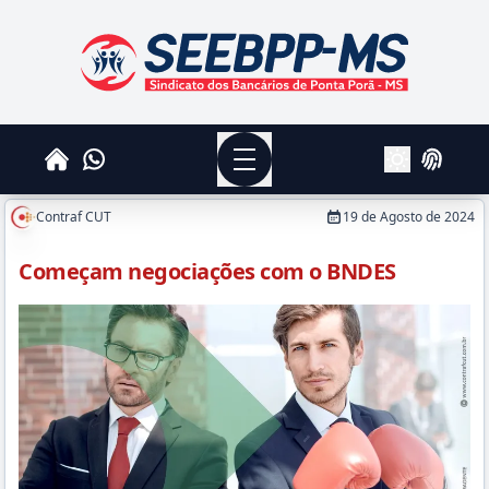
SEEBPPMS - Sindicato dos Bancários de Ponta Po
Menu
Whatsapp
Home
Login
Alterar Tema
Contraf CUT
19 de Agosto de 2024
Começam negociações com o BNDES