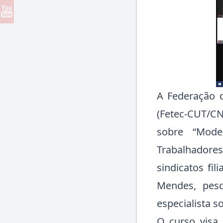
A Federação 
(Fetec-CUT/CN
sobre “Mode
Trabalhadores
sindicatos fi
Mendes, pesq
especialista s
O curso visa 