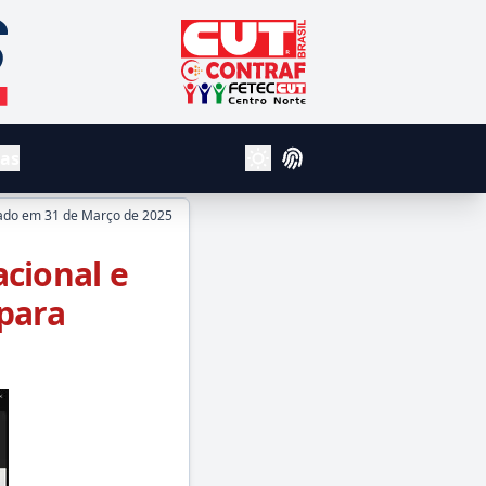
CUT - Central Unica dos Trabalhador
Contraf
Fetec Centro Norte
vas
Login
Alterar Tema Claro e Escuro
ado em
31 de Março de 2025
acional e
para