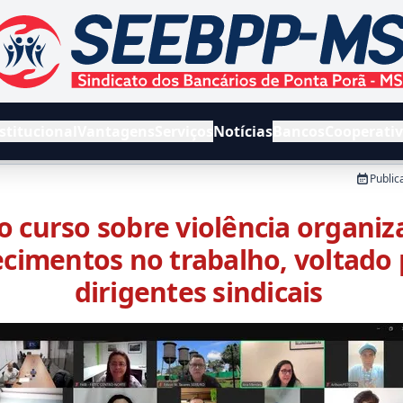
EEBPPMS - Sindicato dos Bancários de Ponta Porã e Região
stitucional
Vantagens
Serviços
Notícias
Bancos
Cooperati
Public
 curso sobre violência organiz
cimentos no trabalho, voltado 
dirigentes sindicais