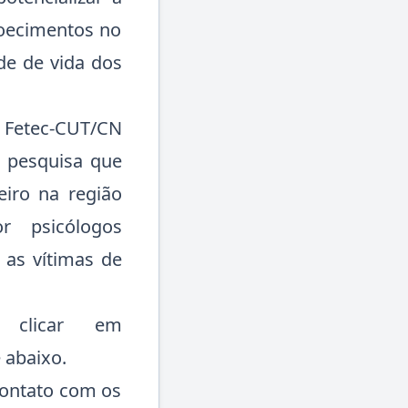
doecimentos no
de de vida dos
a Fetec-CUT/CN
a pesquisa que
eiro na região
r psicólogos
 as vítimas de
a clicar em
 abaixo.
 contato com os