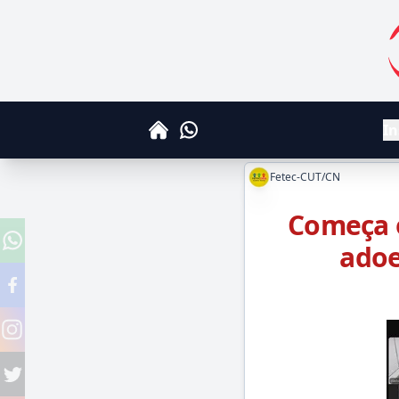
S
In
Whatsapp
Home
Fetec-CUT/CN
Começa o
adoe