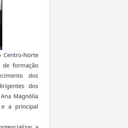
 Centro-Norte
so de formação
ecimento dos
dirigentes dos
o Ana Magnólia
e a principal
otencializar a