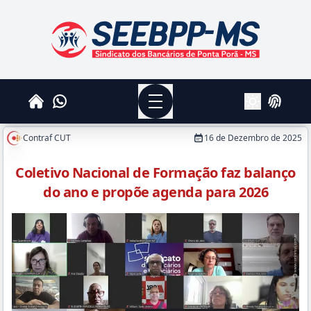
SEEBPPMS - Sindicato dos Bancários de Ponta Po
Menu
Whatsapp
Home
Login
Alterar Tema
Contraf CUT
16 de Dezembro de 2025
Coletivo Nacional de Formação faz balanço
do ano e propõe agenda para 2026