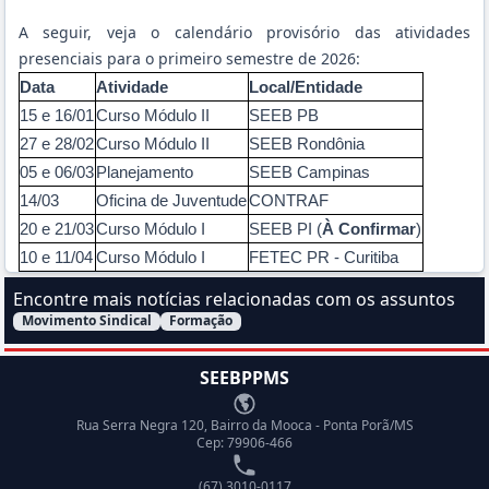
A seguir, veja o calendário provisório das atividades
presenciais para o primeiro semestre de 2026:
Data
Atividade
Local/Entidade
15 e 16/01
Curso Módulo II
SEEB PB
27 e 28/02
Curso Módulo II
SEEB Rondônia
05 e 06/03
Planejamento
SEEB Campinas
14/03
Oficina de Juventude
CONTRAF
20 e 21/03
Curso Módulo I
SEEB PI (
À Confirmar
)
10 e 11/04
Curso Módulo I
FETEC PR - Curitiba
Encontre mais notícias relacionadas com os assuntos
Movimento Sindical
Formação
Filtrar Notícias pelo assunto:
SEEBPPMS
Endereço
Rua Serra Negra 120, Bairro da Mooca - Ponta Porã/MS
Cep: 79906-466
Telefone
(67) 3010-0117