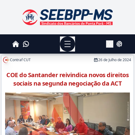
SEEBPPMS - Sindicato dos Bancários de Ponta Po
Menu
Whatsapp
Home
Login
Alterar Tema
Contraf CUT
26 de Julho de 2024
COE do Santander reivindica novos direitos
sociais na segunda negociação da ACT