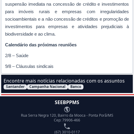
suspensão imediata na concessão de crédito e investimentos
para imóveis rurais e empresas com irregularidades
socioambientais e a
não concessão de créditos e promoção de
investimentos para empresas e atividades prejudiciais à
biodiversidade e ao clima.
Calendário das próximas reuniões
2/8 – Saúde
9/8 – Cláusulas sindicais
Encontre mais notícias relacionadas com os assuntos
Santander
Campanha Nacional
Banco
Filtrar Notícias pelo assunto:
SEEBPPMS
Endereço
Rua Serra Negra 120, Bairro da Mooca - Ponta Porã/MS
Cep: 79906-466
Telefone
(67) 3010-0117