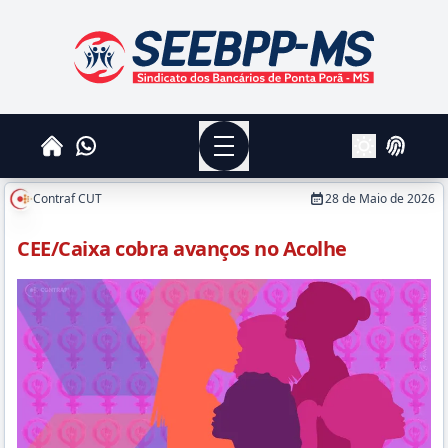
SEEBPPMS - Sindicato dos Bancários de Ponta Po
Menu
Whatsapp
Home
Login
Alterar Tema
Contraf CUT
28 de Maio de 2026
CEE/Caixa cobra avanços no Acolhe