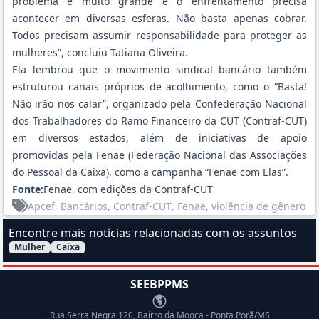
problema é muito grande e o enfrentamento precisa
acontecer em diversas esferas. Não basta apenas cobrar.
Todos precisam assumir responsabilidade para proteger as
mulheres”, concluiu Tatiana Oliveira.
Ela lembrou que o movimento sindical bancário também
estruturou canais próprios de acolhimento, como o “Basta!
Não irão nos calar”, organizado pela Confederação Nacional
dos Trabalhadores do Ramo Financeiro da CUT (Contraf-CUT)
em diversos estados, além de iniciativas de apoio
promovidas pela Fenae (Federação Nacional das Associações
do Pessoal da Caixa), como a campanha “Fenae com Elas”.
Fonte:
Fenae
, com edições da Contraf-CUT
Apcef
, Bancários
, Contraf-CUT
, Fenae
, violência de gênero
Encontre mais notícias relacionadas com os assuntos
Mulher
Caixa
Filtrar Notícias pelo assunto:
SEEBPPMS
Endereço
Rua Serra Negra 120, Bairro da Mooca - Ponta Porã/MS