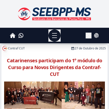
SEEBPPMS - Sindicato dos Bancários de Ponta Po
Menu
Whatsapp
Home
Login
Alterar Tema
Contraf CUT
27 de Outubro de 2025
Catarinenses participam do 1º módulo do
Curso para Novos Dirigentes da Contraf-
CUT