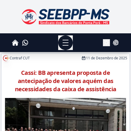
SEEBPPMS - Sindicato dos Bancários de Ponta Po
Menu
Whatsapp
Home
Login
Alterar Tema
Contraf CUT
11 de Dezembro de 2025
Cassi: BB apresenta proposta de
antecipação de valores aquém das
necessidades da caixa de assistência