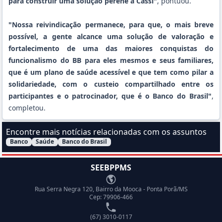
para construir uma solução perene à Cassi"
, pontuou.
"Nossa reivindicação permanece, para que, o mais breve
possível, a gente alcance uma solução de valoração e
fortalecimento de uma das maiores conquistas do
funcionalismo do BB para eles mesmos e seus familiares,
que é um plano de saúde acessível e que tem como pilar a
solidariedade, com o custeio compartilhado entre os
participantes e o patrocinador, que é o Banco do Brasil"
,
completou.
Encontre mais notícias relacionadas com os assuntos
Banco
Saúde
Banco do Brasil
Filtrar Notícias pelo assunto:
SEEBPPMS
Endereço
Rua Serra Negra 120, Bairro da Mooca - Ponta Porã/MS
Cep: 79906-466
Telefone
(67) 3010-0117