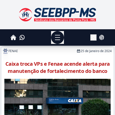
SEEBPPMS - Sindicato dos Bancários de Ponta Po
Menu
Whatsapp
Home
Login
Alterar Tema
FENAE
25 de Janeiro de 2024
Caixa troca VPs e Fenae acende alerta para
manutenção de fortalecimento do banco