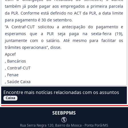
também já pode pagar aos empregados a primeira parcela
da PLR. Conforme está definido no ACT da PLR, a data limite
para pagamento é 30 de setembro.
“A Contraf-CUT
solicitou a antecipação
do pagamento e
esperamos que a PLR seja paga na sexta-feira (19),
juntamente com o salário. Até mesmo para facilitar os
trâmites operacionais”, disse.
Apcef
, Bancários
, Contraf-CUT
, Fenae
, Saúde Caixa
Encontre mais notícias relacionadas com os assuntos
Caixa
Filtrar Notícias pelo assunto:
SEEBPPMS
Endereço
Rua Serra Negra 120, Bairro da Mooca - Ponta Porã/MS