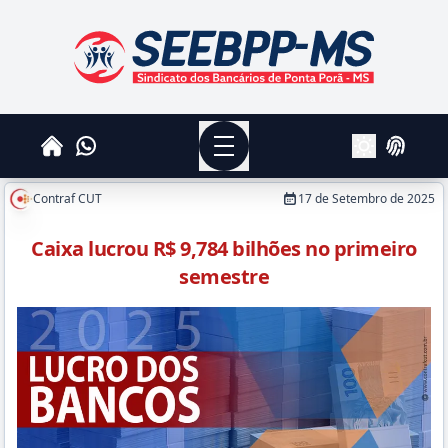
SEEBPPMS - Sindicato dos Bancários de Ponta Po
Menu
Whatsapp
Home
Login
Alterar Tema
Contraf CUT
17 de Setembro de 2025
Caixa lucrou R$ 9,784 bilhões no primeiro
semestre