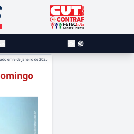
CUT - Central Unica dos Trabalhador
Contraf
Fetec Centro Norte
vas
Login
Alterar Tema Claro e Escuro
cado em
9 de Janeiro de 2025
domingo