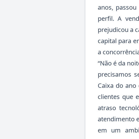
anos, passou
perfil. A ven
prejudicou a 
capital para e
a concorrênci
“Não é da noi
precisamos s
Caixa do ano
clientes que 
atraso tecno
atendimento e
em um ambie