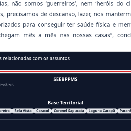
as, não somos ‘guerreiros’, nem ‘heróis do c
, precisamos de descanso, lazer, nos manterm
rizados para conseguir ter saúde física e men
chegam mês a mês nas nossas casas”, concl
as relacionadas com os assuntos
ssunto:
SEEBPPMS
 Porã/MS
Base Territorial
oreira
Bela Vista
Caracol
Coronel Sapucaia
Laguna Carapã
Paran