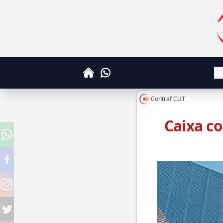
S
In
Whatsapp
Home
Contraf CUT
Caixa c