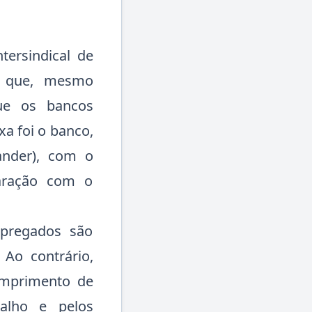
ersindical de
am que, mesmo
que os bancos
xa foi o banco,
ander), com o
aração com o
pregados são
 Ao contrário,
umprimento de
alho e pelos