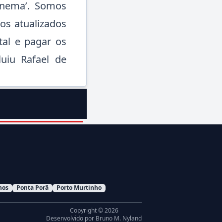
inema’. Somos
os atualizados
tal e pagar os
uiu Rafael de
hos
Ponta Porã
Porto Murtinho
Copyright © 2026
Desenvolvido por
Bruno M. Nyland