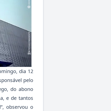
omingo, dia 12
esponsável pelo
ego, do abono
da, e de tantos
l”, observou o