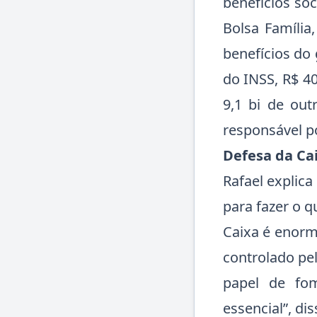
benefícios so
Bolsa Família
benefícios do
do INSS, R$ 40
9,1 bi de out
responsável po
Defesa da Ca
Rafael explica
para fazer o q
Caixa é enorm
controlado pel
papel de fo
essencial”, di