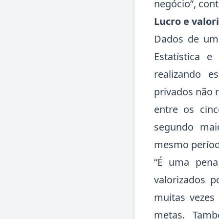
negócio”, con
Lucro e valor
Dados de um 
Estatística 
realizando e
privados não r
entre os cin
segundo mai
mesmo períod
“É uma pena
valorizados p
muitas vezes
metas. Tamb