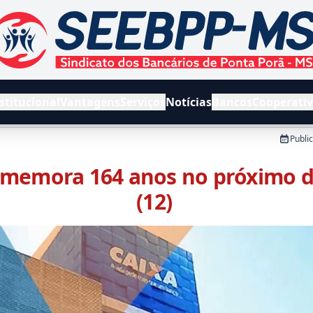
EEBPPMS - Sindicato dos Bancários de Ponta Porã e Região
stitucional
Vantagens
Serviços
Notícias
Bancos
Cooperati
Publi
omemora 164 anos no próximo 
(12)