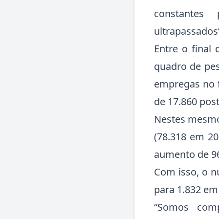
constantes
ultrapassados”
Entre o fina
quadro de pes
empregas no f
de 17.860 post
Nestes mesmos
(78.318 em 20
aumento de 9
Com isso, o n
para 1.832 em
“Somos com