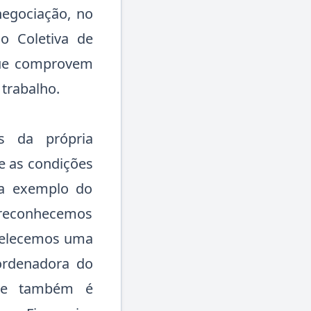
negociação, no
o Coletiva de
 que comprovem
trabalho.
s da própria
e as condições
 a exemplo do
s reconhecemos
abelecemos uma
ordenadora do
que também é