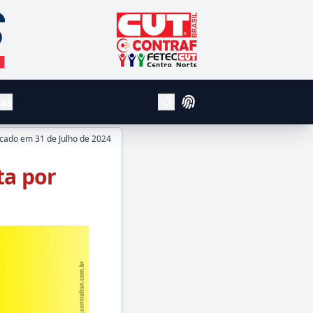
CUT - Central Unica dos Trabalhador
Contraf
Fetec Centro Norte
vas
Login
Alterar Tema Claro e Escuro
icado em
31 de Julho de 2024
ta por