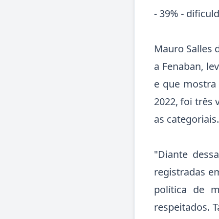
- 39% - dificu
Mauro Salles 
a Fenaban, le
e que mostra 
2022, foi trê
as categoriais.
"Diante dess
registradas e
política de 
respeitados. 