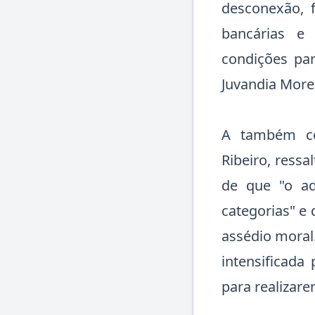
desconexão, f
bancárias e
condições pa
Juvandia Morei
A também co
Ribeiro, ressa
de que "o a
categorias" e
assédio moral
intensificada 
para realizare