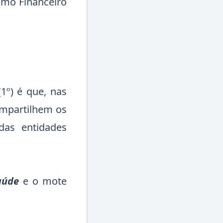
amo Financeiro
(1º) é que, nas
ompartilhem os
das entidades
aúde
e o mote