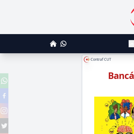
S
In
Whatsapp
Home
Contraf CUT
Bancár