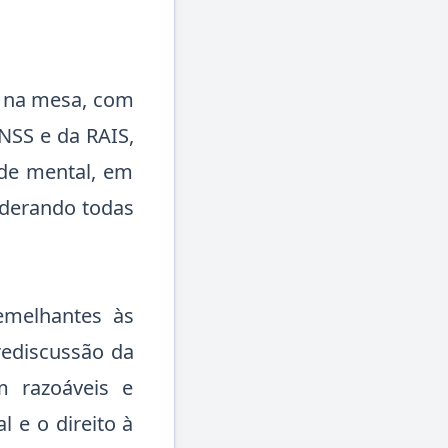
m na mesa, com
NSS e da RAIS,
úde mental, em
iderando todas
emelhantes às
rediscussão da
m razoáveis e
 e o direito à