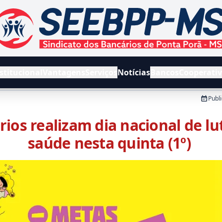
EEBPPMS - Sindicato dos Bancários de Ponta Porã e Região
stitucional
Vantagens
Serviços
Notícias
Bancos
Cooperati
Publ
ios realizam dia nacional de lu
saúde nesta quinta (1º)