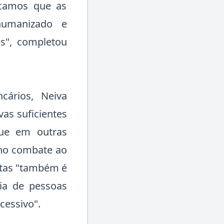
dicamos que as
humanizado e
s", completou
ários, Neiva
vas suficientes
ue em outras
 no combate ao
etas "também é
ncia de pessoas
cessivo".