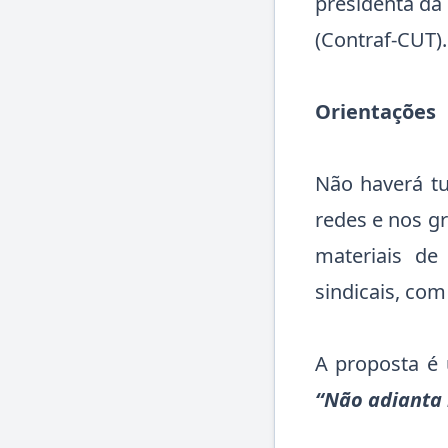
presidenta da
(Contraf-CUT).
Orientações
Não haverá tui
redes e nos g
materiais de
sindicais, co
A proposta é 
“Não adianta 