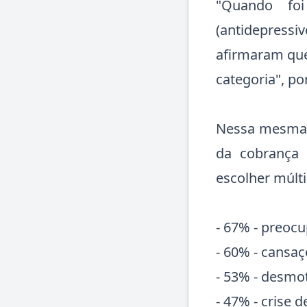
"Quando foi
(antidepressi
afirmaram que
categoria", po
Nessa mesma 
da cobrança
escolher múlti
- 67% - preoc
- 60% - cansaç
- 53% - desmot
- 47% - crise 