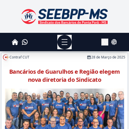
SEEBPPMS - Sindicato dos Bancários de Ponta Po
Menu
Whatsapp
Home
Login
Alterar Tema
Contraf CUT
28 de Março de 2025
Bancários de Guarulhos e Região elegem
nova diretoria do Sindicato