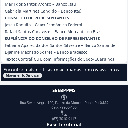
Marli dos Santos Afonso – Banco Itaú
Gabriela Martines Candido – Banco Itaú
CONSELHO DE REPRESENTANTES
Joseli Ranullo – Caixa Econômica Federal
Rafael Santos Canaveze – Banco Mercantil do Brasil
SUPLÊNCIA DO CONSELHO DE REPRESENTANTES
Fabiana Aparecida dos Santos Silvestre – Banco Santander
Djanine Machado Soares – Banco Bradesco
Texto:
Contraf-CUT, com
informações do Seeb/Guarulhos
Encontre mais notícias relacionadas com os assuntos
Movimento Sindical
Filtrar Notícias pelo assunto:
SEEBPPMS
Endereço
Rua Serra Negra 120, Bairro da Mooca - Ponta Porã/MS
Cep: 79906-466
Telefone
(67) 3010-0117
Base Territorial