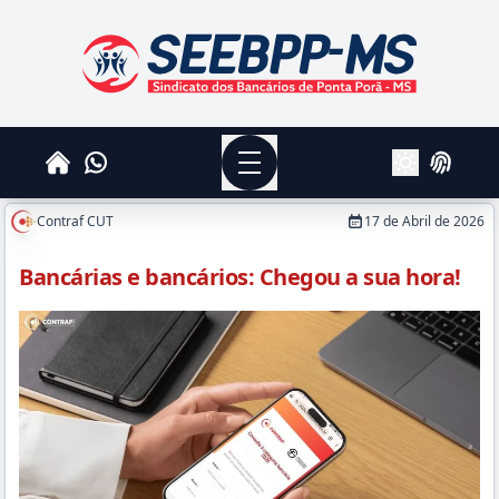
SEEBPPMS - Sindicato dos Bancários de Ponta Po
Menu
Whatsapp
Home
Login
Alterar Tema
Contraf CUT
17 de Abril de 2026
Bancárias e bancários: Chegou a sua hora!