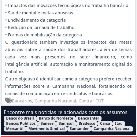
• Impactos das inovações tecnológicas no trabalho bancário
• Saúde mental e metas abusivas
• Endividamento da categoria
• Redução da jornada de trabalho
• Formas de mobilização da categoria
O questionário também investiga os impactos das metas
abusivas sobre a saúde dos trabalhadores, além de temas
cada vez mais presentes no setor financeiro, como
inteligência artificial, automação e monitoramento digital do
trabalho.
Outro objetivo é identificar como a categoria prefere receber
informações sobre a Campanha Nacional, fortalecendo os
canais de comunicação entre sindicatos e bancários.
Bancários
, Campanha Nacional
, Contraf-CUT
Encontre mais notícias relacionadas com os assuntos
Banco do Brasil
Banco do Nordeste
Banco Inter
Filtrar Notícias pelo assunto:
Bancos Públicos
Banese
Banrisul
Bradesco
Caixa
Itaú
Mercantil
Movimento Sindical
Santander
Campanha Nacional