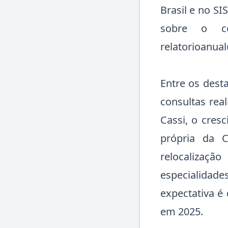
Brasil e no SI
sobre o c
relatorioanua
Entre os des
consultas rea
Cassi, o cres
própria da C
relocalizaç
especialidad
expectativa é
em 2025.