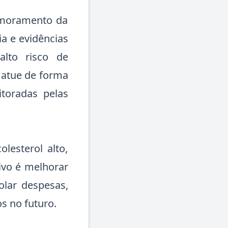
rimoramento da
ia e evidências
 alto risco de
i atue de forma
itoradas pelas
esterol alto,
ivo é melhorar
olar despesas,
s no futuro.