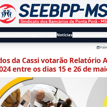
EEBPPMS - Sindicato dos Bancários de Ponta Porã e Região
stitucional
Vantagens
Serviços
Notícias
Bancos
Cooperati
Publ
dos da Cassi votarão Relatório 
024 entre os dias 15 e 26 de mai