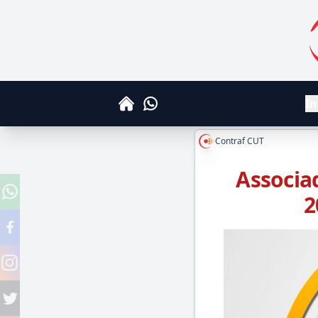
S
In
Whatsapp
Home
Contraf CUT
Associa
2