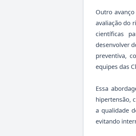
Outro avanço 
avaliação do r
científicas p
desenvolver do
preventiva, c
equipes das Cl
Essa abordag
hipertensão, 
a qualidade d
evitando inte