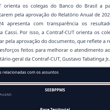
T orienta os colegas do Banco do Brasil a pa
tarem pela aprovação do Relatório Anual de 2024
4 apresenta com transparência os resulta
a Cassi. Por isso, a Contraf-CUT orienta os co
tar pela aprovação do documento, que reflete a r
 esforços feitos para melhorar o atendimento ao
tário-geral da Contraf-CUT, Gustavo Tabatinga Jr.
as relacionadas com os assuntos
ssunto:
SEEBPPMS
 Porã/MS
Base Territorial