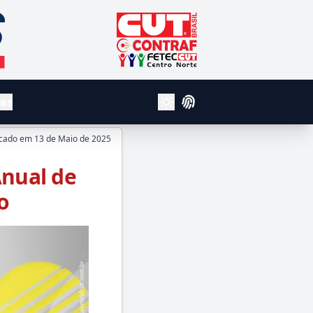
CUT - Central Unica dos Trabalhador
Contraf
Fetec Centro Norte
vas
Login
Alterar Tema Claro e Escuro
icado em
13 de Maio de 2025
Anual de
o