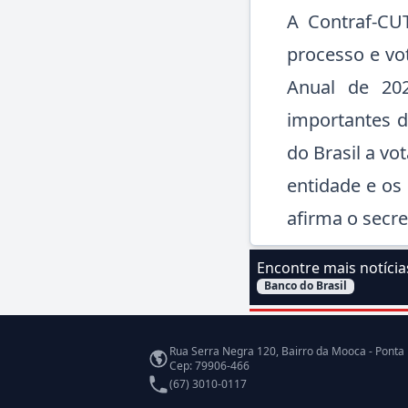
A Contraf-CU
processo e vo
Anual de 202
importantes d
do Brasil a vo
entidade e os
afirma o secre
Encontre mais notíci
Banco do Brasil
Filtrar Notícias pelo a
Endereço
Rua Serra Negra 120, Bairro da Mooca - Ponta
Cep: 79906-466
Telefone
(67) 3010-0117