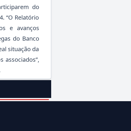
rticiparem do
. “O Relatório
dos e avanços
legas do Banco
eal situação da
s associados”,
.