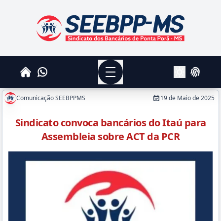
SEEBPPMS - Sindicato dos Bancários de Ponta Po
Menu
Whatsapp
Home
Login
Alterar Tema
Comunicação SEEBPPMS
19 de Maio de 2025
Sindicato convoca bancários do Itaú para
Assembleia sobre ACT da PCR