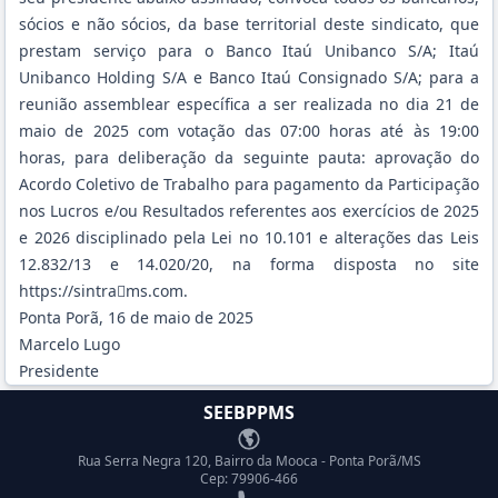
sócios e não sócios, da base territorial deste sindicato, que
prestam serviço para o Banco Itaú Unibanco S/A; Itaú
Unibanco Holding S/A e Banco Itaú Consignado S/A; para a
reunião assemblear específica a ser realizada no dia 21 de
maio de 2025 com votação das 07:00 horas até às 19:00
horas, para deliberação da seguinte pauta: aprovação do
Acordo Coletivo de Trabalho para pagamento da Participação
nos Lucros e/ou Resultados referentes aos exercícios de 2025
e 2026 disciplinado pela Lei no 10.101 e alterações das Leis
12.832/13 e 14.020/20, na forma disposta no site
https://sintra􏰀ms.com.
Ponta Porã, 16 de maio de 2025
Marcelo Lugo
Presidente
SEEBPPMS
Endereço
Rua Serra Negra 120, Bairro da Mooca - Ponta Porã/MS
Cep: 79906-466