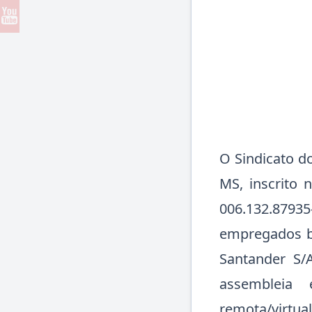
O Sindicato d
MS, inscrito 
006.132.8793
empregados ba
Santander S/A
assembleia 
remota/virtu