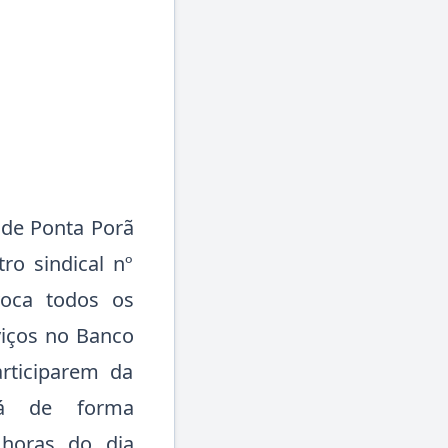
 de Ponta Porã
ro sindical nº
voca todos os
viços no Banco
articiparem da
ará de forma
 horas do dia