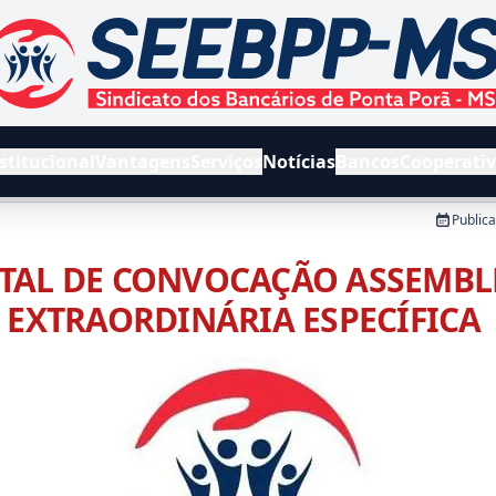
EEBPPMS - Sindicato dos Bancários de Ponta Porã e Região
stitucional
Vantagens
Serviços
Notícias
Bancos
Cooperati
Public
ITAL DE CONVOCAÇÃO ASSEMBL
EXTRAORDINÁRIA ESPECÍFICA