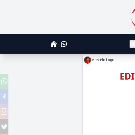
S
In
Whatsapp
Home
Marcelo Lugo
ED