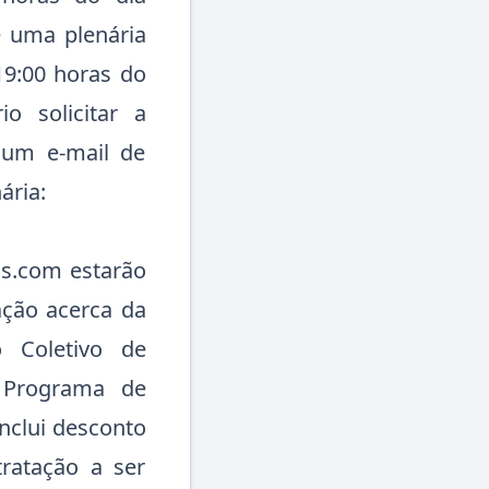
e uma plenária
 19:00 horas do
io solicitar a
o um e-mail de
ária:
ms.com estarão
ação acerca da
o Coletivo de
e Programa de
nclui desconto
ratação a ser