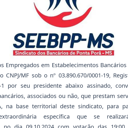
os Empregados em Estabelecimentos Bancários
no CNPJ/MF sob o nº 03.890.670/0001-19, Regist
5-1 por seu presidente abaixo assinado, con
ncários, associados ou não, que prestam ser
, na base territorial deste sindicato, para p
extraordinária específica que se realiz
al no dia 09.10.2024 com votação das 19:00