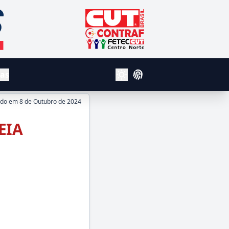
CUT - Central Unica dos Trabalhador
Contraf
Fetec Centro Norte
vas
Login
Alterar Tema Claro e Escuro
ado em
8 de Outubro de 2024
EIA