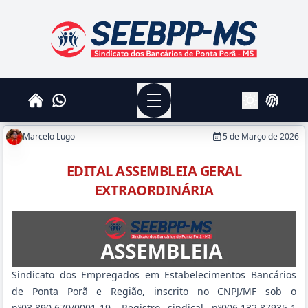
SEEBPPMS - Sindicato dos Bancários de Ponta Po
Menu
Whatsapp
Home
Login
Alterar Tema
Marcelo Lugo
5 de Março de 2026
EDITAL ASSEMBLEIA GERAL
EXTRAORDINÁRIA
Sindicato dos Empregados em Estabelecimentos Bancários
de Ponta Porã e Região, inscrito no CNPJ/MF sob o
nº03.890.670/0001-19, Registro sindical nº006.132.87935-1